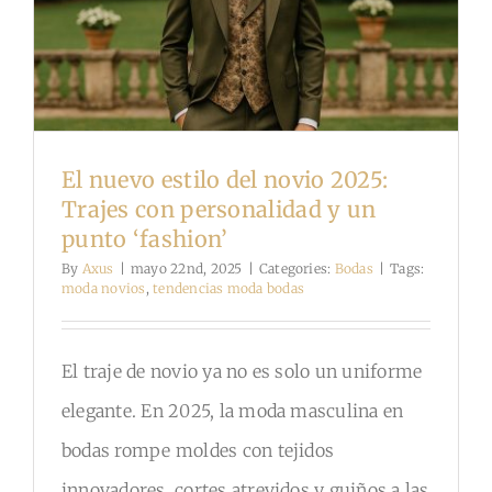
OPINIONES
CONTACTO
El nuevo estilo del novio 2025:
Trajes con personalidad y un
punto ‘fashion’
By
Axus
|
mayo 22nd, 2025
|
Categories:
Bodas
|
Tags:
moda novios
,
tendencias moda bodas
El traje de novio ya no es solo un uniforme
elegante. En 2025, la moda masculina en
bodas rompe moldes con tejidos
innovadores, cortes atrevidos y guiños a las